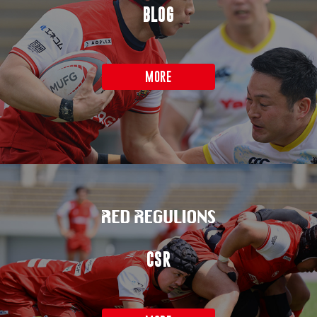
BLOG
MORE
CSR