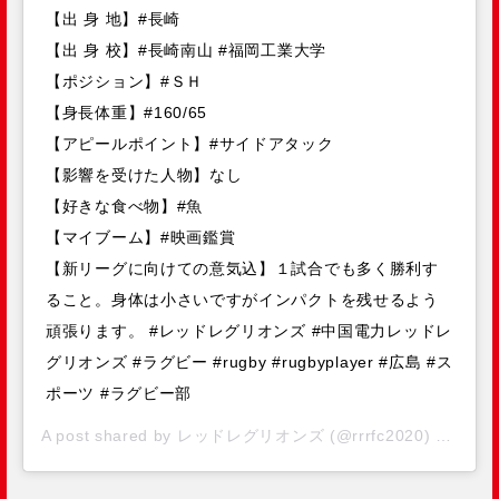
【出 身 地】#長崎
【出 身 校】#長崎南山 #福岡工業大学
【ポジション】#ＳＨ
【身長体重】#160/65
【アピールポイント】#サイドアタック
【影響を受けた人物】なし
【好きな食べ物】#魚
【マイブーム】#映画鑑賞
【新リーグに向けての意気込】１試合でも多く勝利す
ること。身体は小さいですがインパクトを残せるよう
頑張ります。 #レッドレグリオンズ #中国電力レッドレ
グリオンズ #ラグビー #rugby #rugbyplayer #広島 #ス
ポーツ #ラグビー部
A post shared by
レッドレグリオンズ
(@rrrfc2020) on
Sep 