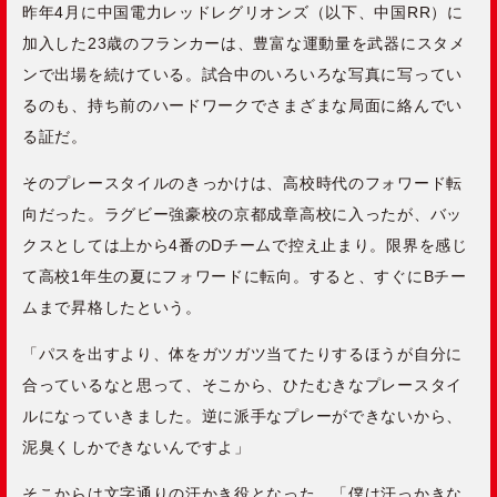
昨年4月に中国電力レッドレグリオンズ（以下、中国RR）に
加入した23歳のフランカーは、豊富な運動量を武器にスタメ
ンで出場を続けている。試合中のいろいろな写真に写ってい
るのも、持ち前のハードワークでさまざまな局面に絡んでい
る証だ。
そのプレースタイルのきっかけは、高校時代のフォワード転
向だった。ラグビー強豪校の京都成章高校に入ったが、バッ
クスとしては上から4番のDチームで控え止まり。限界を感じ
て高校1年生の夏にフォワードに転向。すると、すぐにBチー
ムまで昇格したという。
「パスを出すより、体をガツガツ当てたりするほうが自分に
合っているなと思って、そこから、ひたむきなプレースタイ
ルになっていきました。逆に派手なプレーができないから、
泥臭くしかできないんですよ」
そこからは文字通りの汗かき役となった。「僕は汗っかきな