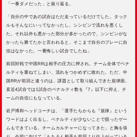
「一番ダメだった」と振り返る。
「自分の中であの試合はただ走っているだけでした。タック
ルもそんなにいってなかったし、シンビンで流れを悪くし
た。それ以外も悪かった部分が多かったので、シンビンがな
かったら勝てたかと言われると、そこまで自分のプレーに自
信はなかった。一番悔しい試合でしたね」
前回対戦で中国RRは相手の圧力に押され、チーム全体でペナ
ルティを重ねてしまい、流れをつかめずに敗れた。ただ、中
国RRが前回と違うのは、課題として取り組んできた規律面。
直近4試合では1試合のペナルティ数を『7』以下に抑え、チ
ームの自信にもなっている。
岩戸博和ヘッドコーチは、「選手たちからも『規律』という
ワードはよく出るし、ペナルティが少ないことで競ったゲー
ムもできている。チームカルチャーになってきた」と胸を張
り、今節に向けて「もちろん相手も前回より仕上がっている