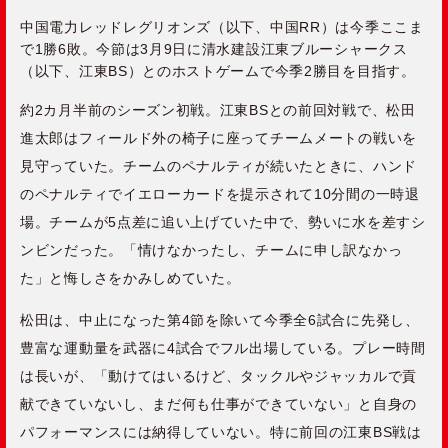
中国電力レッドレグリオンズ（以下、中国RR）は今季ここま
で1勝6敗。今節は3月9日に清水建設江東ブルーシャークス
（以下、江東BS）とのホストゲームで今季2勝目を目指す。
約2カ月半前のシーズン初戦。江東BSとの前回対戦で、松田
進太郎はフィールド外の椅子に座ってチームメートの戦いを
見守っていた。チームのペナルティが続いたときに、ハンド
のペナルティでイエローカードを提示されて10分間の一時退
場。チームが5点差に追い上げていた中で、勢いに水を差すシ
ンビンだった。「情けなかったし、チームに申し訳なかっ
た」と悔しさをかみしめていた。
松田は、中止になった第4節を除いて今季全6試合に先発し、
豊富な運動量を武器に4試合でフル出場している。プレー時間
は長いが、「動けてはいるけど、タックルやジャッカルで貢
献できていないし、まだ何も仕事ができていない」と自身の
パフォーマンスには納得していない。特に前回の江東BS戦は