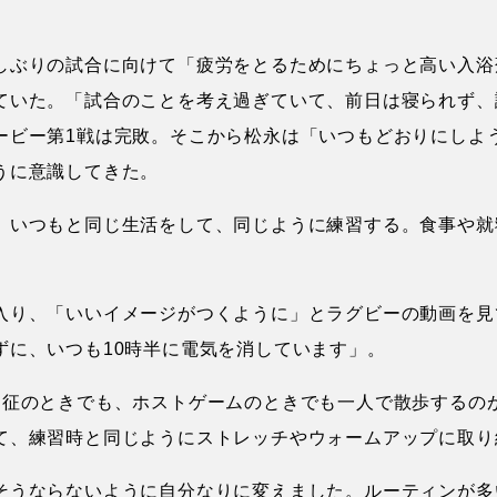
しぶりの試合に向けて「疲労をとるためにちょっと高い入浴
ていた。「試合のことを考え過ぎていて、前日は寝られず、
ービー第1戦は完敗。そこから松永は「いつもどおりにしよ
うに意識してきた。
、いつもと同じ生活をして、同じように練習する。食事や就
入り、「いいイメージがつくように」とラグビーの動画を見
ずに、いつも10時半に電気を消しています」。
遠征のときでも、ホストゲームのときでも一人で散歩するの
て、練習時と同じようにストレッチやウォームアップに取り
そうならないように自分なりに変えました。ルーティンが多