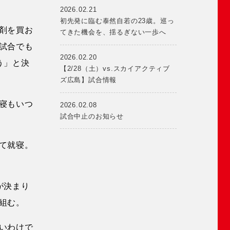
2026.02.21
初先発に臨む泰然自若の23歳。巡っ
剤を買お
てきた機会を、揺るぎない一歩へ
試合でも
2026.02.20
う」と決
【2/28（土）vs.スカイアクティブ
ズ広島】試合情報
寝もいつ
2026.02.08
試合中止のお知らせ
て就寝。
が決まり
組む。
いわけで