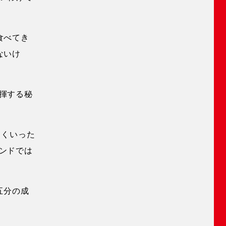
食べてき
ないけ
揮する秘
まくいった
ンドでは
五分の成