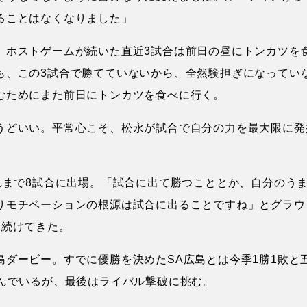
ることはなくなりました」
、ホストゲームが続いた直近3試合は前日の昼にトンカツを
も、この3試合で勝てていないから、全然験担ぎになってい
むためにまた前日にトンカツを食べに行く。
うどいい。平常心こそ、松永が試合で自分の力を最大限に発
れまで8試合に出場。「試合に出て勝つこととか、自分のう
りモチベーションの根源は試合に出ることですね」とグラウ
を続けてきた。
ダービー。すでに優勝を決めたSA広島とは今季1勝1敗と
しんでいるが、最後はライバル撃破に挑む。