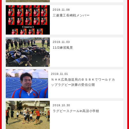
2019.11.08
三菱重工長崎戦メンバー
2019.11.03
11/2練習風景
2019.11.01
ＮＨＫ広島放送局のＢＳ８Ｋでワールドカ
ップラグビー決勝の受信公開
2019.10.30
ラグビースクールin高須小学校