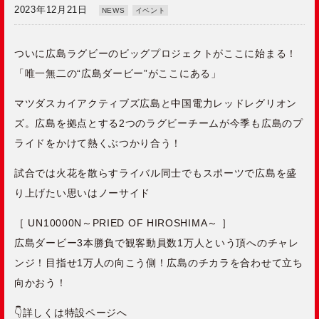
2023年12月21日
NEWS
イベント
ついに広島ラグビーのビッグプロジェクトがここに始まる！
「唯一無二の“広島ダービー”がここにある」
マツダスカイアクティブズ広島と中国電力レッドレグリオン
ズ。広島を拠点とする2つのラグビーチームが今季も広島のプ
ライドをかけて熱くぶつかり合う！
試合では火花を散らすライバル同士でもスポーツで広島を盛
り上げたい思いはノーサイド
［ UN10000N～PRIED OF HIROSHIMA～ ］
広島ダービー3本勝負で観客動員数1万人という頂へのチャレ
ンジ！目指せ1万人の向こう側！広島のチカラを合わせて立ち
向かおう！
👇詳しくは特設ページへ