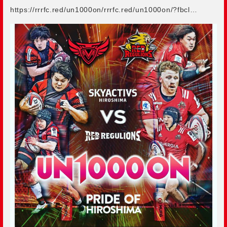
https://rrrfc.red/un1000on/rrrfc.red/un1000on/?fbcl…